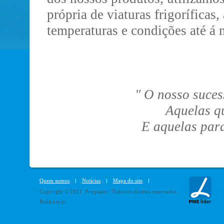
própria de viaturas frigoríficas
temperaturas e condições até á n
" O nosso suce
Aquelas q
E aquelas par
Quem somos
Notícias
Mapa do site
Copyright © 2011. Priopastel | Todos os direitos reservados
Redicom.pt